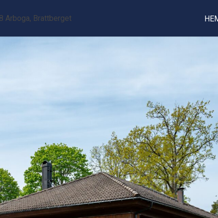
 Arboga, Brattberget
HE