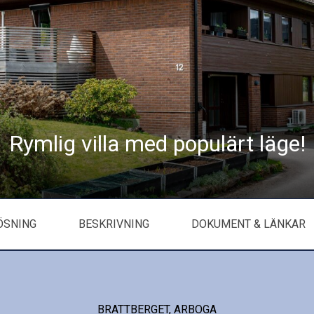
Rymlig villa med populärt läge!
ÖSNING
BESKRIVNING
DOKUMENT & LÄNKAR
BRATTBERGET, ARBOGA