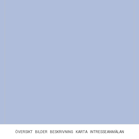
Parkeringsplats:
P-plats.
Har separat kö.
Parkeringsplats:
Garage.
Har separat kö.
ÖVERSIKT
BILDER
BESKRIVNING
KARTA
INTRESSEANMÄLAN