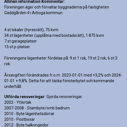
Allmän information Kommentar:
Föreningen äger och förvaltar byggnaderna på fastigheten 
Gäddgården 4 i Arboga kommun.

4 st lokaler (hyresrätt), 75 kvm

34 st lägenheter (upplåtna med bostadsrätt), 1 875 kvm

7 st garageplatser

15 st p-platser.

Föreningens lägenheter fördelas på: 9 st 1 rok, 19 st 2 rok, 6 st 3 
rok.

Årsavgiften förändrades fr.o.m. 2023-01-01 med +3,2% och 2024-
01-01 + 9,8%. Detta för att täcka fönsterbytet och kommande 
underhåll.
Utförda renoveringar:
Gjorda renoveringar:
2002 - Yttertak
2007-2008 - Stambyte/omb badrum
2010 - Byte lägenhetsdörrar
2010 - Postboxar
2012 - Byte balkongsidor