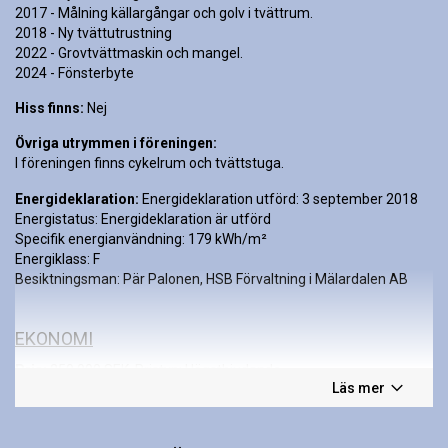
2017 - Målning källargångar och golv i tvättrum.
2018 - Ny tvättutrustning
2022 - Grovtvättmaskin och mangel.
2024 - Fönsterbyte
Hiss finns:
Nej
Övriga utrymmen i föreningen:
I föreningen finns cykelrum och tvättstuga.
Energideklaration:
Energideklaration utförd:
3 september 2018
Energistatus:
Energideklaration är utförd
Specifik energianvändning:
179 kWh/m²
Energiklass:
F
Besiktningsman:
Pär Palonen, HSB Förvaltning i Mälardalen AB
EKONOMI
Pris:
250 000 SEK.
Pristyp:
Högstbjudande.
Läs mer
Månadsavgift:
5 118 SEK/månad.
Ingår i avgiften:
Uppvärmning, Vatten , Bostadsrättstillägg