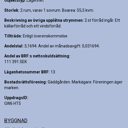
Objektstyp:
Lägenhet
Storlek:
2 rum, varav 1 sovrum.
Boarea:
55,5 kvm.
Beskrivning av övriga upplåtna utrymmen:
2 st förråd ingår. Ett
källarförråd och ett vindsförråd.
Tillträde:
Enligt överenskommelse
Andelstal:
3,1694.
Andel av månadsavgift:
0,031694.
Andel av BRF:s nettoskuldsättning:
111 391 SEK
Lägenhetsnummer BRF:
13
Bostadsrättsförening:
Gäddgården.
Markägare:
Föreningen äger
marken.
UppdragsID:
GW6 HT5
BYGGNAD