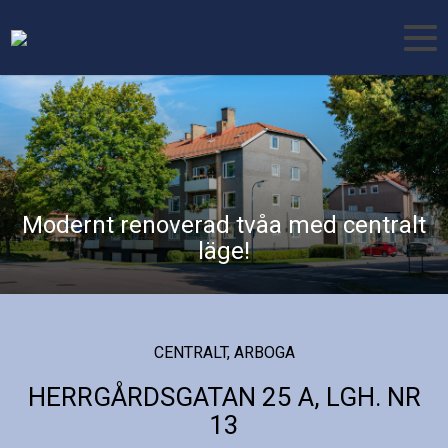
Modernt renoverad tvåa med centralt
läge!
CENTRALT, ARBOGA
HERRGÅRDSGATAN 25 A, LGH. NR
13