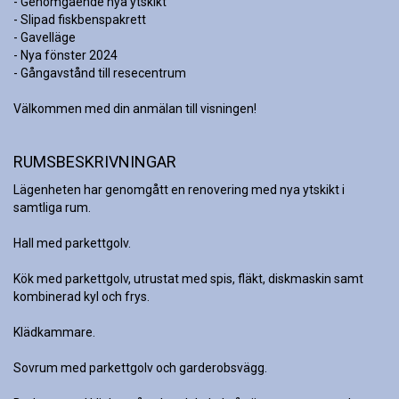
- Genomgående nya ytskikt

- Slipad fiskbenspakrett

- Gavelläge

- Nya fönster 2024

- Gångavstånd till resecentrum

Välkommen med din anmälan till visningen!
RUMSBESKRIVNINGAR
Lägenheten har genomgått en renovering med nya ytskikt i 
samtliga rum.

Hall med parkettgolv.

Kök med parkettgolv, utrustat med spis, fläkt, diskmaskin samt 
kombinerad kyl och frys. 

Klädkammare.

Sovrum med parkettgolv och garderobsvägg. 
