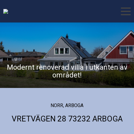
Modernt renoverad villa i utkanten av
området!
NORR, ARBOGA
VRETVÄGEN 28 73232 ARBOGA