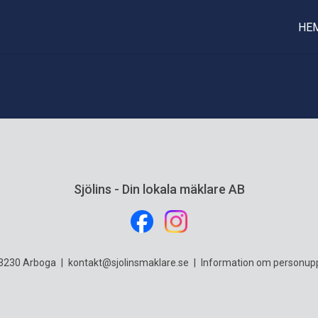
HE
Sjölins - Din lokala mäklare AB
73230 Arboga
|
kontakt@sjolinsmaklare.se
|
Information om personupp